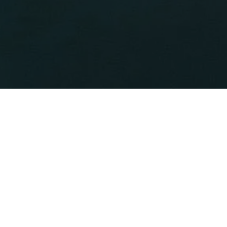
Nubart יוצרת חוויות רב-לשוניות מבוססות-דפדפן
עבור מוזיאונים, אירועים, סיורים ואתרי תיירות.
שישה מוצרים. עיקרון אחד: סורקים קוד QR, והחוויה
מתחילה — בכל שפה, בכל טלפון, באופן מיידי.