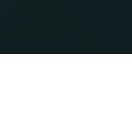
Nubart maakt browsergebaseerde meertalige
belevingen voor musea, evenementen, tours
en bezienswaardigheden. Zes producten. Eén
principe: scan een QR-code en de beleving
begint — in elke taal, op elke telefoon, direct.