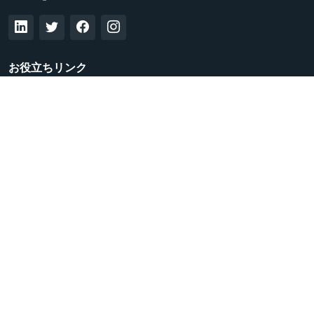
お役立ちリンク
連絡先
法的通知
Nubart利用規約
データ保護
ニュースレターを購読する
© Copyright
Nubart - ヌバルト
. 無断転載を禁じます。